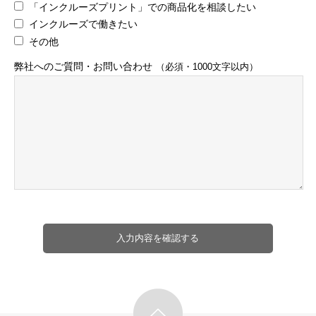
[お問い合わせ先]
「インクルーズプリント」での商品化を相談したい
〒151-0051
インクルーズで働きたい
東京都渋谷区千駄ヶ谷4-15-10
その他
北参道ヒルズ1F
TEL:03-6447-2157 FAX:03-6447-2158
弊社へのご質問・お問い合わせ
（必須・1000文字以内）
個人情報保護管理者：代表取締役社長