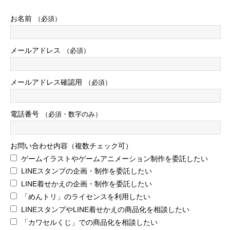
２．
（預託・提供）
お名前
（必須）
弊社は、法令で定める場合を除き個人を特定できる情報（氏
名、会社名、役職、メールアドレス）を当該個人の同意なし
に第三者への提供や預託はいたしません。
メールアドレス
（必須）
３．
（情報の開示・訂正・削除）
弊社は、個人情報の開示、訂正、追加又は削除、利用目的の
メールアドレス確認用
通知、利用又は提供の拒否についての依頼を受けた場合は、
（必須）
弊社の手続きに従って速やかに対応します。
４．
（個人情報提供の任意性）
電話番号
（必須・数字のみ）
個人情報の弊社への提供は、お客様の同意に基づく任意です
が、必要な情報が提供されない場合、弊社サービスに関する
お問合せへの回答ができない場合もありうることをご承知く
お問い合わせ内容（複数チェック可）
ださい。
ゲームイラストやゲームアニメーション制作を委託したい
LINEスタンプの企画・制作を委託したい
５．
（個人情報保護管理者及び問合せ先）
当社では、個人情報を適切に保護するための管理者を下記の
LINE着せかえの企画・制作を委託したい
者が担当いたしております。 また個人情報管理に関する問い
「めんトリ」のライセンスを利用したい
合わせや開示、訂正または削除の依頼は、下記までご連絡下
LINEスタンプやLINE着せかえの商品化を相談したい
さい。
「カワセルくじ」での商品化を相談したい